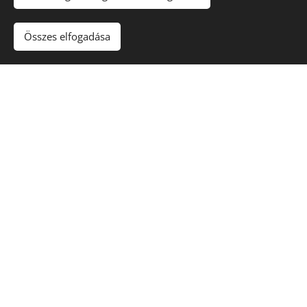
Ez a szó tartalmaz mindent, ami
számunkra fontos.
Összes elfogadása
Úgy gondoljuk, hogy az ehhez vezető út:
Kiemelkedő minőségű termékek +
szakértelem = minőség