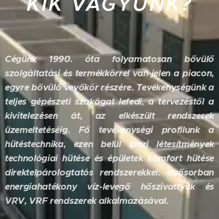
KIK VAGYUNK?
Cégünk 1990. óta folyamatosan bővülő
szolgáltatási és termékkörrel van jelen a piacon,
egyre bővülő vevőkör részére. Tevékenységünk a
teljes gépészeti szakágat lefedi, a tervezéstől a
kivitelezésen át, az elkészült rendszerek
üzemeltetéséig. Fő tevékenységi profilunk a
hűtéstechnika, ezen belül ipari létesítmények
technológiai hűtése és épületek komfort hűtése
direktelpárologtatós rendszerekkel: elsősorban
energiahatékony víz-levegő hőszivattyúk és
VRV, VRF rendszerek alkalmazásával.